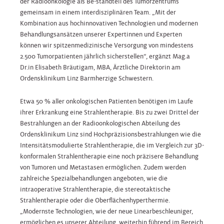
der Radioonkologie als Be-standteil des Tumorzentrums
gemeinsam in einem interdisziplinären Team. „Mit der
Kombination aus hochinnovativen Technologien und modernen
Behandlungsansätzen unserer Expertinnen und Experten
können wir spitzenmedizinische Versorgung von mindestens
2.500 Tumorpatienten jährlich sicherstellen“, ergänzt Mag.a
Dr.in Elisabeth Bräutigam, MBA, Ärztliche Direktorin am
Ordensklinikum Linz Barmherzige Schwestern.
Etwa 50 % aller onkologischen Patienten benötigen im Laufe
ihrer Erkrankung eine Strahlentherapie. Bis zu zwei Drittel der
Bestrahlungen an der Radioonkologischen Abteilung des
Ordensklinikum Linz sind Hochpräzisionsbestrahlungen wie die
Intensitätsmodulierte Strahlentherapie, die im Vergleich zur 3D-
konformalen Strahlentherapie eine noch präzisere Behandlung
von Tumoren und Metastasen ermöglichen. Zudem werden
zahlreiche Spezialbehandlungen angeboten, wie die
intraoperative Strahlentherapie, die stereotaktische
Strahlentherapie oder die Oberflächenhyperthermie.
„Modernste Technologien, wie der neue Linearbeschleuniger,
ermöglichen es unserer Abteilung, weiterhin führend im Bereich